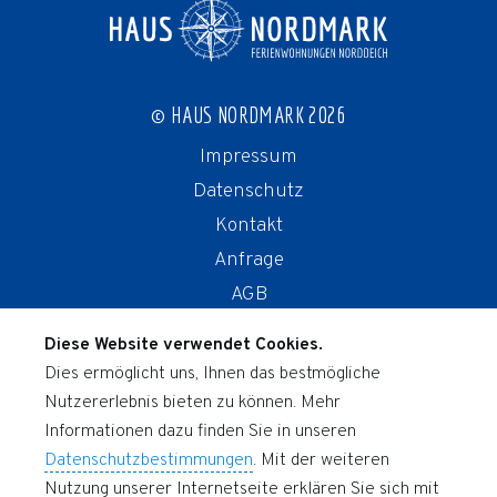
© HAUS NORDMARK 2026
Impressum
Datenschutz
Kontakt
Anfrage
AGB
Storno
Diese Website verwendet Cookies.
Dies ermöglicht uns, Ihnen das bestmögliche
UNSERE FERIENWOHNUNGEN
Nutzererlebnis bieten zu können. Mehr
Nordwind
Informationen dazu finden Sie in unseren
Ostwind
Datenschutzbestimmungen
. Mit der weiteren
Nutzung unserer Internetseite erklären Sie sich mit
Südwind